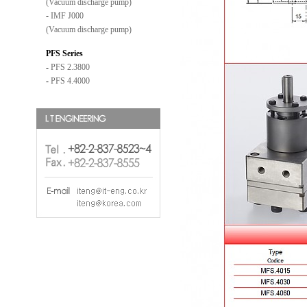
(Vacuum discharge pump)
-
IMF J000
(Vacuum discharge pump)
PFS Series
-
PFS 2.3800
-
PFS 4.4000