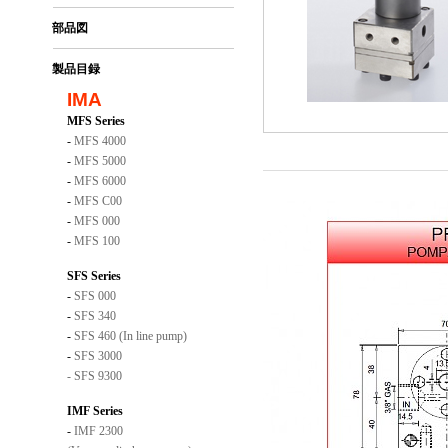
部品図
製品目録
IMA
MFS Series
-
MFS 4000
-
MFS 5000
-
MFS 6000
-
MFS C00
-
MFS 000
-
MFS 100
SFS Series
-
SFS 000
-
SFS 340
-
SFS 460 (In line pump)
-
SFS 3000
-
SFS 9300
IMF Series
-
IMF 2300